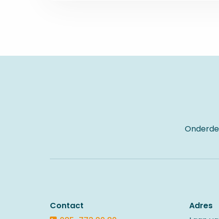
Site
footer
Onderdee
Contact
Adres