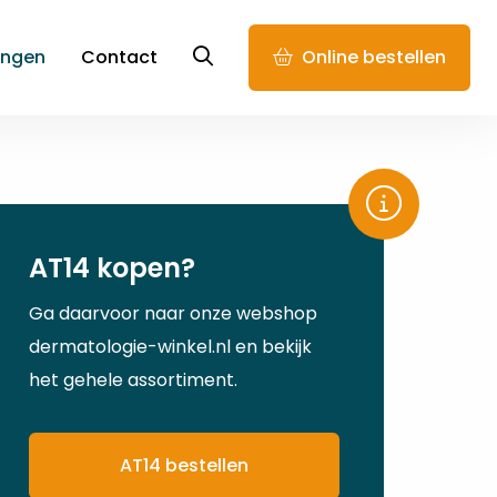
Ga
ingen
Contact
Online bestellen
naar
zoekpagina
AT14 kopen?
Ga daarvoor naar onze webshop
dermatologie-winkel.nl en bekijk
het gehele assortiment.
AT14 bestellen