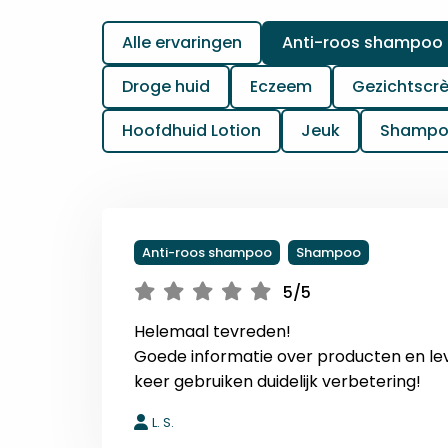
Alle ervaringen
Anti-roos shampoo
Droge huid
Eczeem
Gezichtscr
Hoofdhuid Lotion
Jeuk
Shamp
Anti-roos shampoo
Shampoo
5/5
Helemaal tevreden!
Goede informatie over producten en le
keer gebruiken duidelijk verbetering!
L. S.