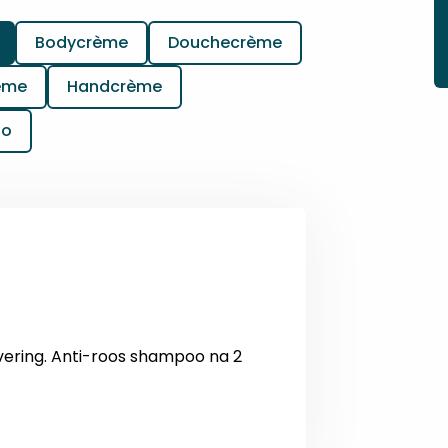
Bodycrème
Douchecrème
ème
Handcrème
oo
vering. Anti-roos shampoo na 2