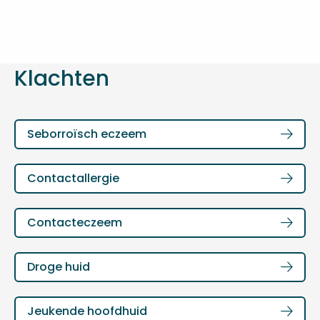
Klachten
Lees
Seborroïsch eczeem
meer
over
Lees
Contactallergie
meer
over
Lees
Contacteczeem
meer
over
Lees
Droge huid
meer
over
Lees
Jeukende hoofdhuid